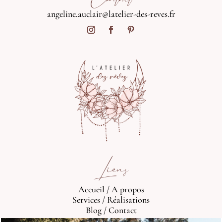
angeline.auclair@latelier-des-reves.fr
Liens
Accueil
/
A propos
Services
/
Réalisations
Blog
/
Contact