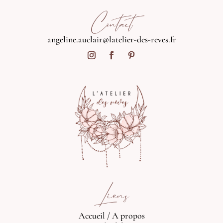
Contact
angeline.auclair@latelier-des-reves.fr
Liens
Accueil
/
A propos