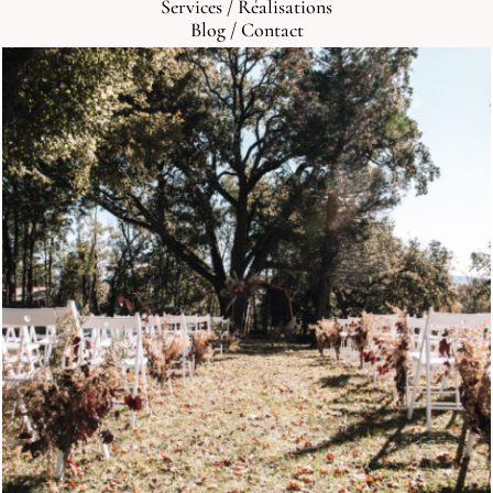
Services
/
Réalisations
Blog
/
Contact