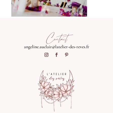
Contact
angeline.auclair@latelier-des-reves.fr