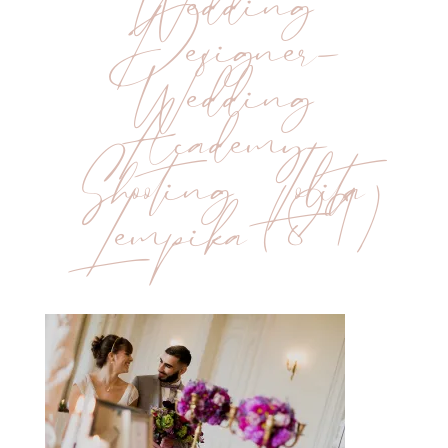
Wedding
Designer-
Wedding
Academy-
Shooting Lolita
Lempika (89)