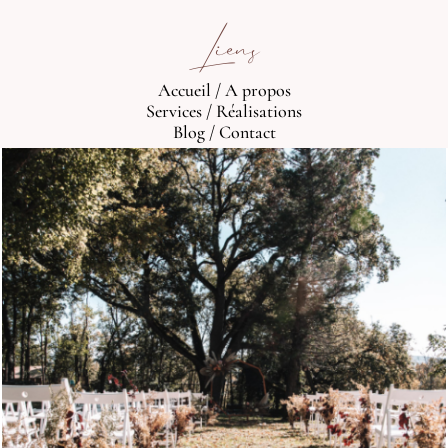
Liens
Accueil
/
A propos
Services
/
Réalisations
Blog
/
Contact