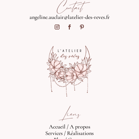
Contact
angeline.auclair@latelier-des-reves.fr
Liens
Accueil
/
A propos
Services
/
Réalisations