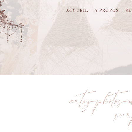
ACCUEIL
A PROPOS
SE
arty-photo
su