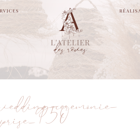
RVICES
RÉALIS
s-wedding-ceremonie-
rprise_950