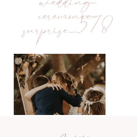
wedding-
ceremonie-
surprise_578