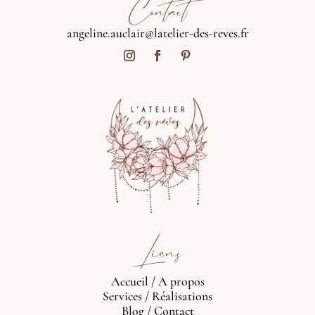
Contact
angeline.auclair@latelier-des-reves.fr
Liens
Accueil
/
A propos
Services
/
Réalisations
Blog
/
Contact