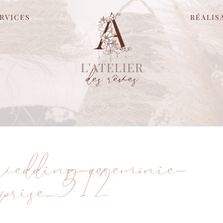
RVICES
RÉALIS
s-wedding-ceremonie-
rprise_512