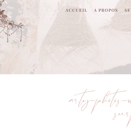
ACCUEIL
A PROPOS
SE
arty-photo
su