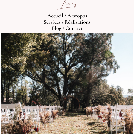
Liens
Accueil
/
A propos
Services
/
Réalisations
Blog
/
Contact