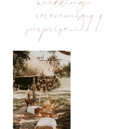
wedding-
ceremonie-
surprise_311