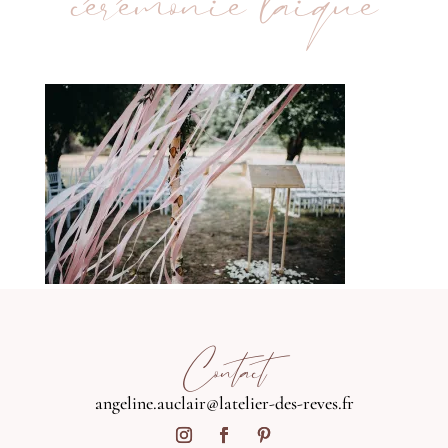
cérémonie laique
Contact
angeline.auclair@latelier-des-reves.fr