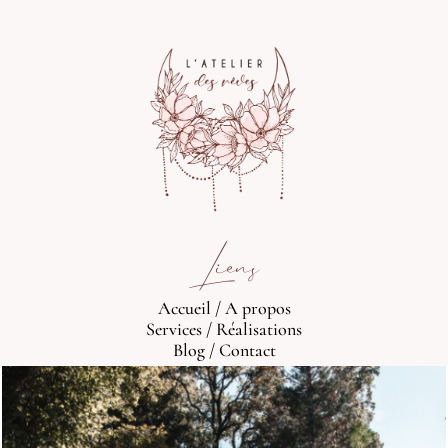
Liens
Accueil
/
A propos
Services
/
Réalisations
Blog
/
Contact