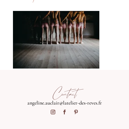
Contact
angeline.auclair@latelier-des-reves.fr