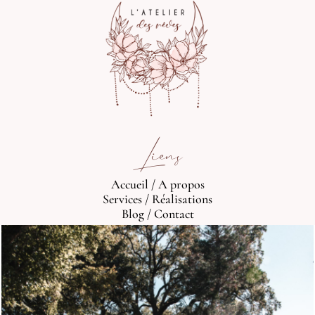
Liens
Accueil
/
A propos
Services
/
Réalisations
Blog
/
Contact