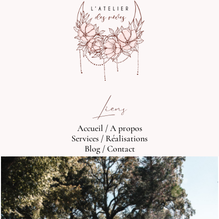
Liens
Accueil
/
A propos
Services
/
Réalisations
Blog
/
Contact