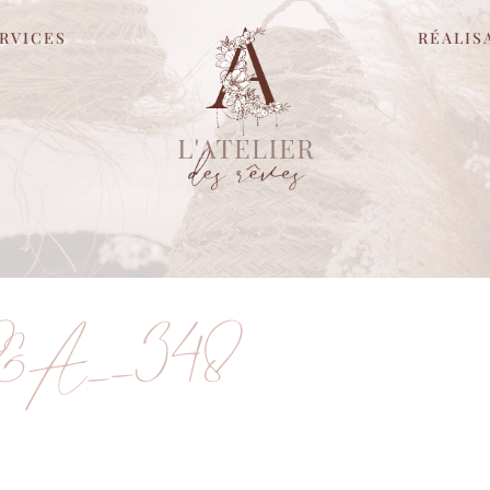
RVICES
RÉALIS
&A_-348