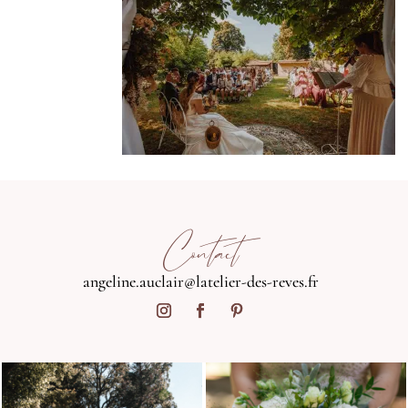
Contact
angeline.auclair@latelier-des-reves.fr