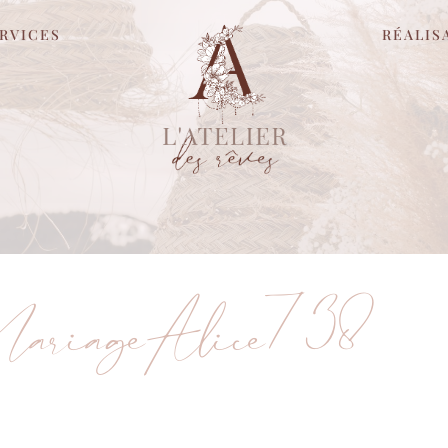
RVICES
RÉALIS
MariageAlice738