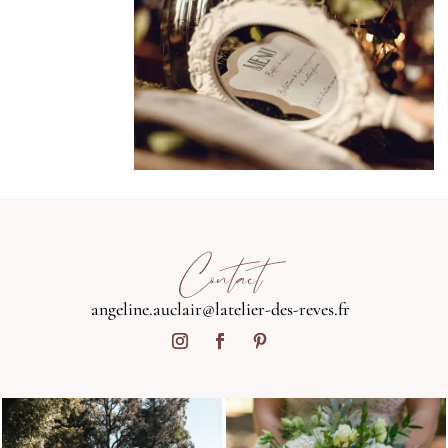
Contact
angeline.auclair@latelier-des-reves.fr