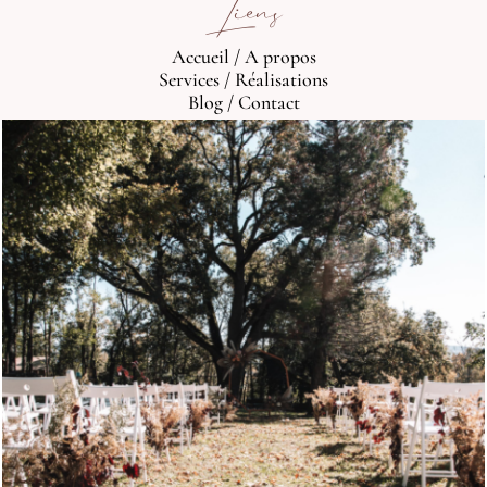
Liens
Accueil
/
A propos
Services
/
Réalisations
Blog
/
Contact