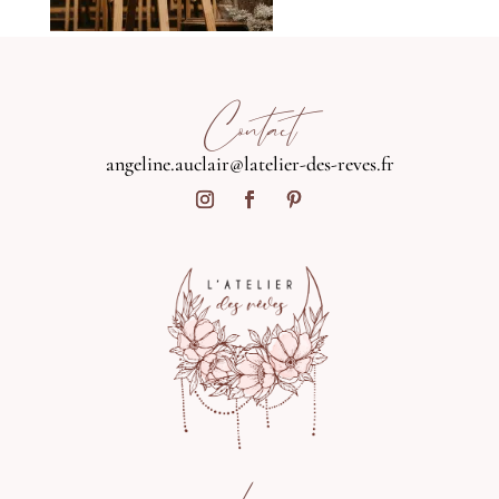
Contact
angeline.auclair@latelier-des-reves.fr