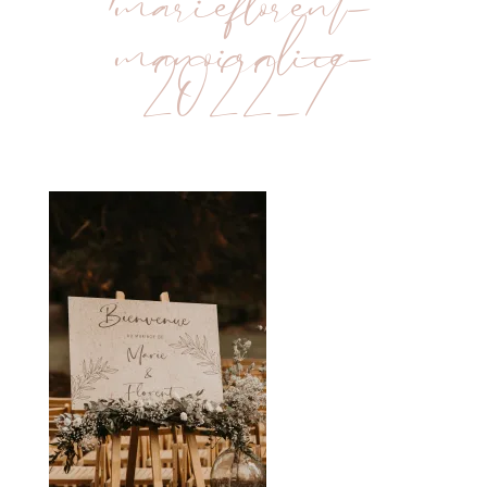
marieflorent-
manoiralice-
2022_7