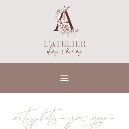
artyphotos-mariage-