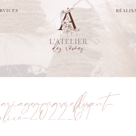
RVICES
RÉALIS
mariage-marieflorent-
ralice-2022_69