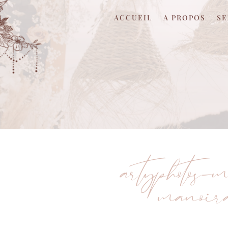
ACCUEIL
A PROPOS
SE
artyphotos-
manoi