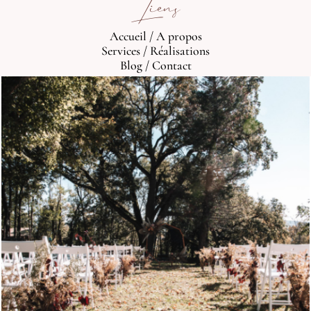
Liens
Accueil
/
A propos
Services
/
Réalisations
Blog
/
Contact