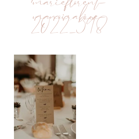
marieflorent-
manoiralice-
2022_398