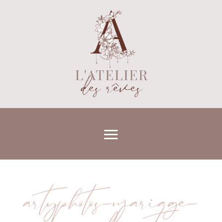
artyphotos-mariage-