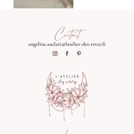
Contact
angeline.auclair@latelier-des-reves.fr