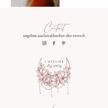
Contact
angeline.auclair@latelier-des-reves.fr