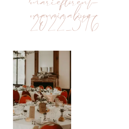
marieflorent-
manoiralice-
2022_396