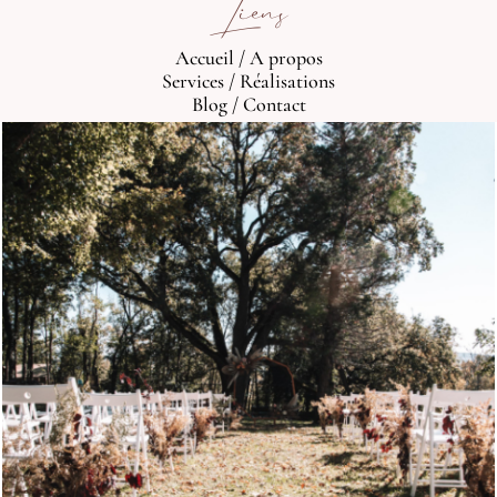
Liens
Accueil
/
A propos
Services
/
Réalisations
Blog
/
Contact