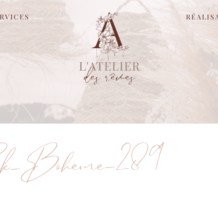
RVICES
RÉALIS
ock_Boheme-289