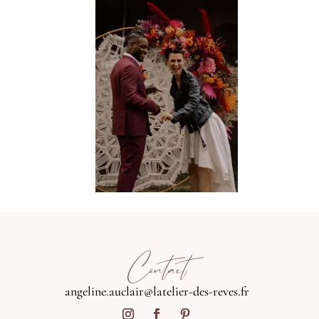
Contact
angeline.auclair@latelier-des-reves.fr