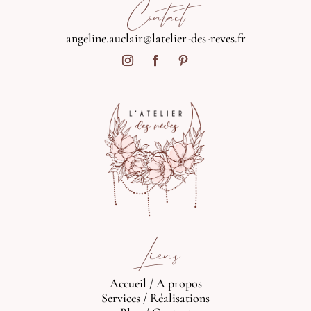
Contact
angeline.auclair@latelier-des-reves.fr
Liens
Accueil
/
A propos
Services
/
Réalisations