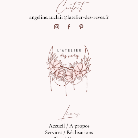
Contact
angeline.auclair@latelier-des-reves.fr
Liens
Accueil
/
A propos
Services
/
Réalisations