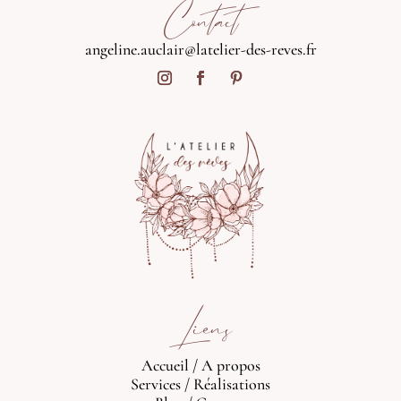
Contact
angeline.auclair@latelier-des-reves.fr
Liens
Accueil
/
A propos
Services
/
Réalisations