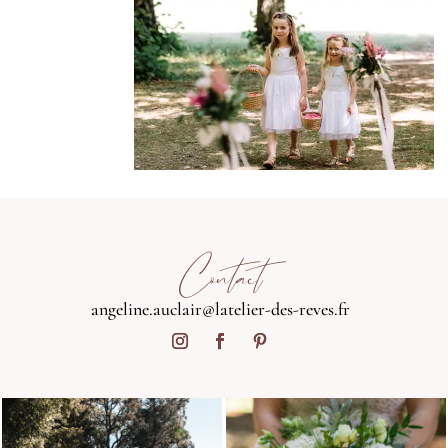
Contact
angeline.auclair@latelier-des-reves.fr