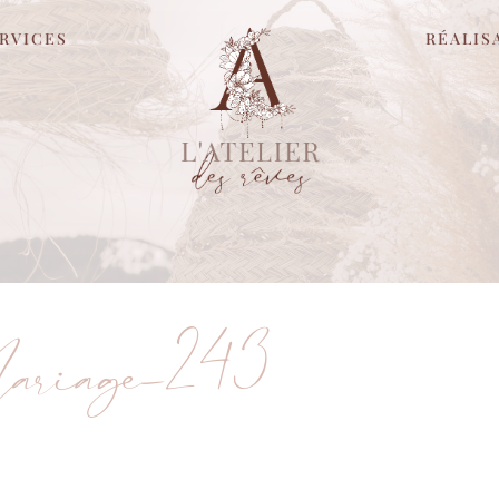
RVICES
RÉALIS
riage-243