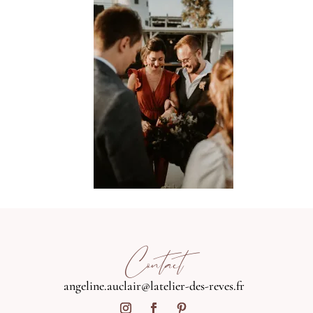
Contact
angeline.auclair@latelier-des-reves.fr