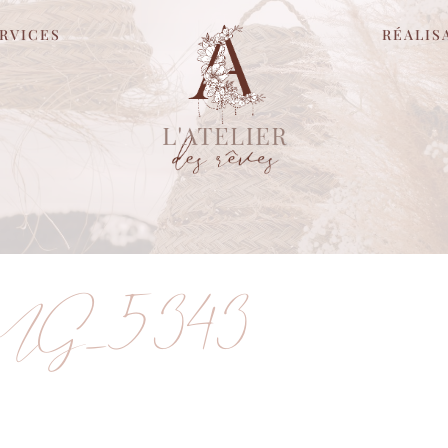
RVICES
RÉALIS
G_5343