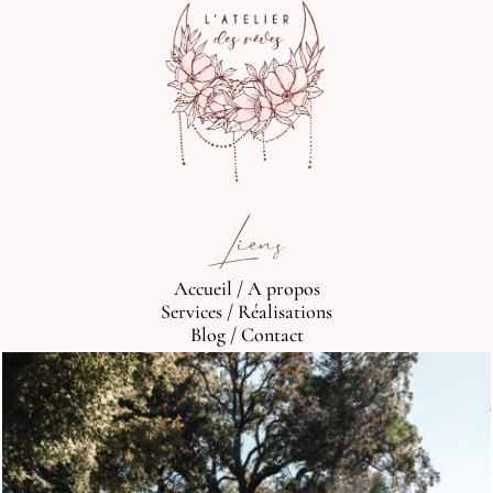
Liens
Accueil
/
A propos
Services
/
Réalisations
Blog
/
Contact