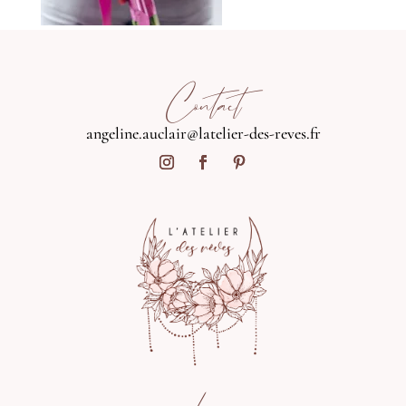
Contact
angeline.auclair@latelier-des-reves.fr