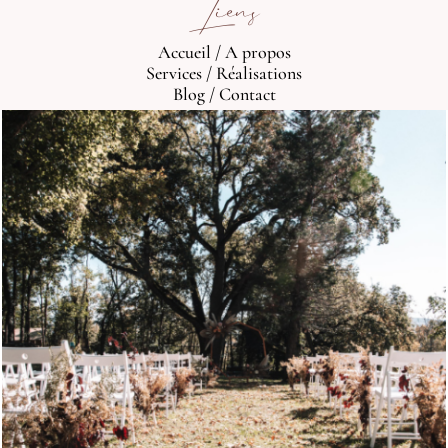
Liens
Accueil
/
A propos
Services
/
Réalisations
Blog
/
Contact