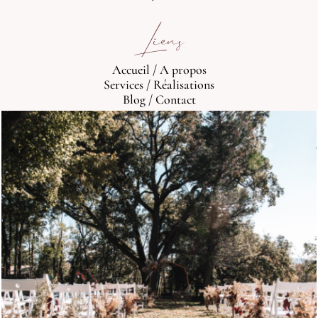
Liens
Accueil
/
A propos
Services
/
Réalisations
Blog
/
Contact