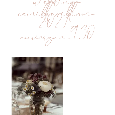
wedding-
camillewilliam-
2021-
auvergne_930