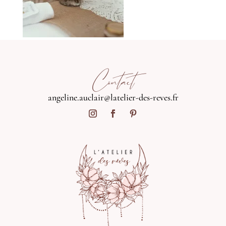
Contact
angeline.auclair@latelier-des-reves.fr