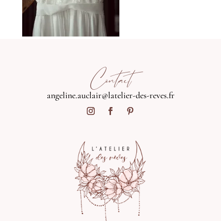
Contact
angeline.auclair@latelier-des-reves.fr