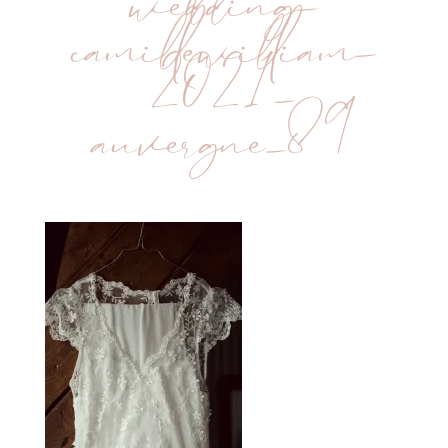
wedding-
camillewilliam-
2021-
auvergne_89