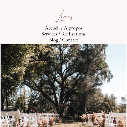
Liens
Accueil
/
A propos
Services
/
Réalisations
Blog
/
Contact