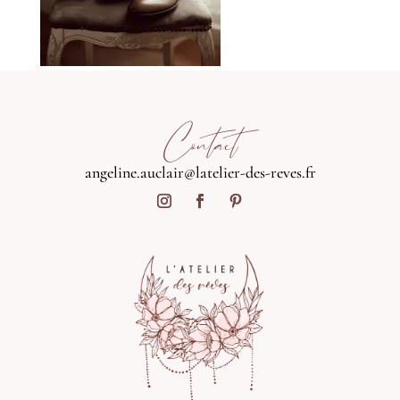
Contact
angeline.auclair@latelier-des-reves.fr