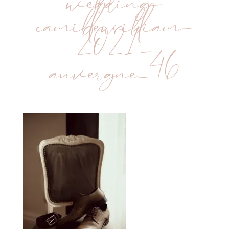
wedding-
camillewilliam-
2021-
auvergne_46