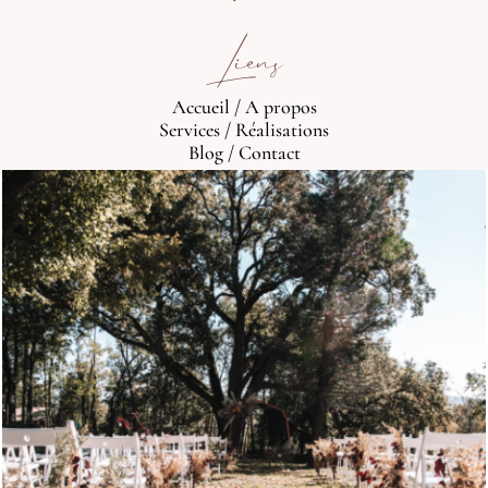
Liens
Accueil
/
A propos
Services
/
Réalisations
Blog
/
Contact