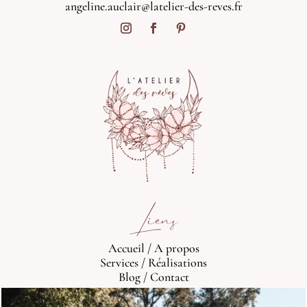
angeline.auclair@latelier-des-reves.fr
Liens
Accueil
/
A propos
Services
/
Réalisations
Blog
/
Contact