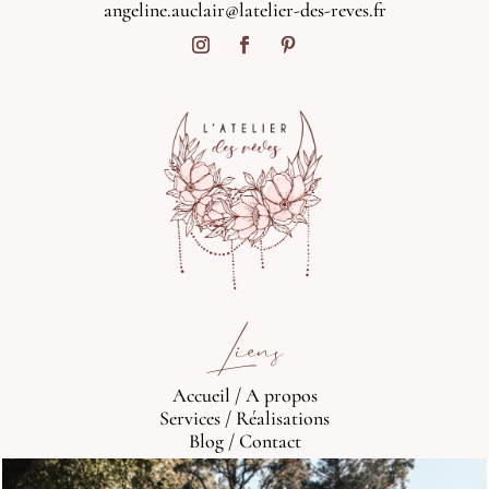
angeline.auclair@latelier-des-reves.fr
Liens
Accueil
/
A propos
Services
/
Réalisations
Blog
/
Contact