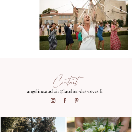
Contact
angeline.auclair@latelier-des-reves.fr