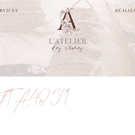
RVICES
RÉALIS
F9A4839