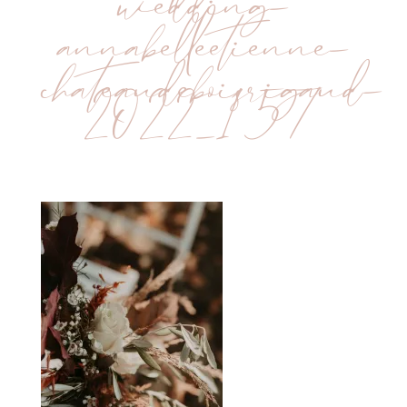
wedding-
annabelleetienne-
chateaudeboisrigaud-
2022_157