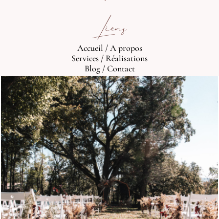
Liens
Accueil
/
A propos
Services
/
Réalisations
Blog
/
Contact