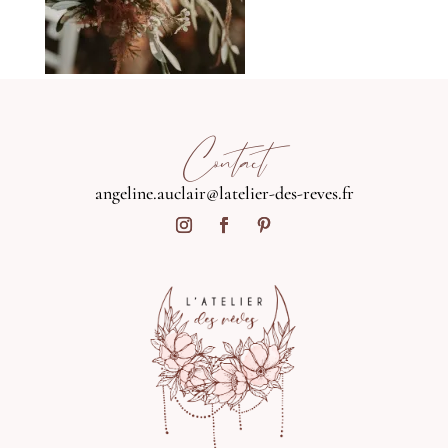
Contact
angeline.auclair@latelier-des-reves.fr