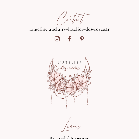
Contact
angeline.auclair@latelier-des-reves.fr
Liens
Accueil
/
A propos