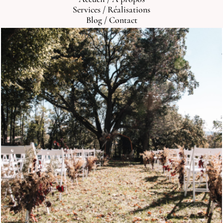
Services
/
Réalisations
Blog
/
Contact