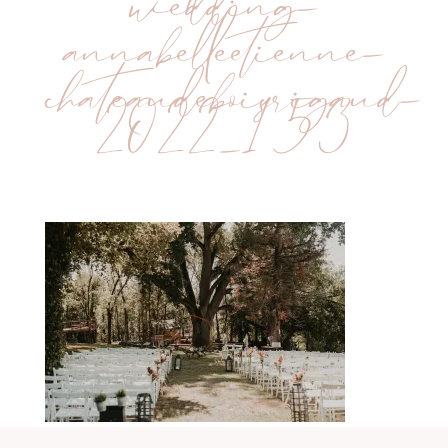
wedding-
annabelleetienne-
chateaudeboisrigaud-
2022_153